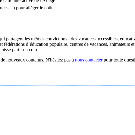
 carte interactive de l'Ariège
ces…) pour alléger le coût
ui partagent les mêmes convictions : des vacances accessibles, éducative
e
t
fédé
ration
s d’
éducation populaire, centres de vacances, animateurs e
uisse partir en colo.
et de nouveaux contenus. N'hésitez pas à
nous contacter
pour toute quest