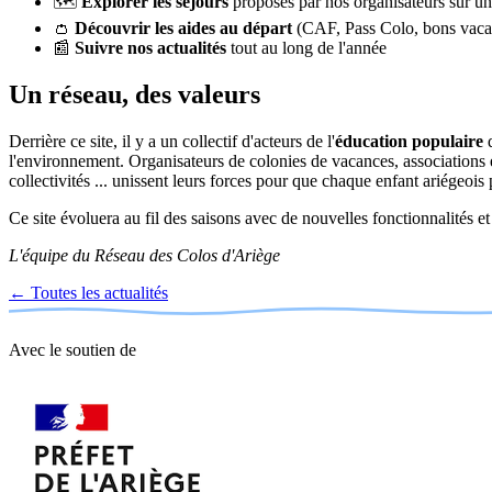
🗺️
Explorer les séjours
proposés par nos organisateurs sur une
👛
Découvrir les aides au départ
(CAF, Pass Colo, bons vacan
📰
Suivre nos actualités
tout au long de l'année
Un réseau, des valeurs
Derrière ce site, il y a un collectif d'acteurs de l'
éducation populaire
q
l'environnement. O
rga
nis
at
eurs de colonies de vacances, a
ssoc
i
a
t
io
n
s
coll
e
ctiv
it
és
... unissent leurs forces pour que chaque enfant ariégeois p
Ce site évoluera au fil des saisons avec de nouvelles fonctionnalités 
L'équipe du Réseau des Colos d'Ariège
← Toutes les actualités
Avec le soutien de