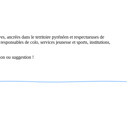
s, ancrées dans le territoire pyrénéen et respectueuses de
t
re
spo
ns
a
b
le
s
de colo, ser
vic
e
s
je
un
esse
et
s
port
s,
i
n
s
tit
u
t
ion
s,
ion ou suggestion !