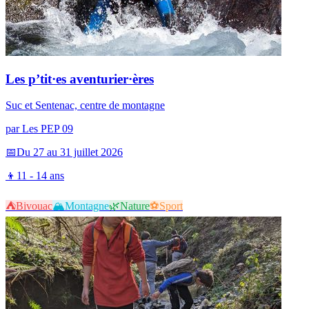
Les p’tit·es aventurier·ères
Suc et Sentenac, centre de montagne
par
Les PEP 09
📅
Du 27 au 31 juillet 2026
👦
11 - 14 ans
⛺
Bivouac
🏔️
Montagne
🌿
Nature
⚽
Sport