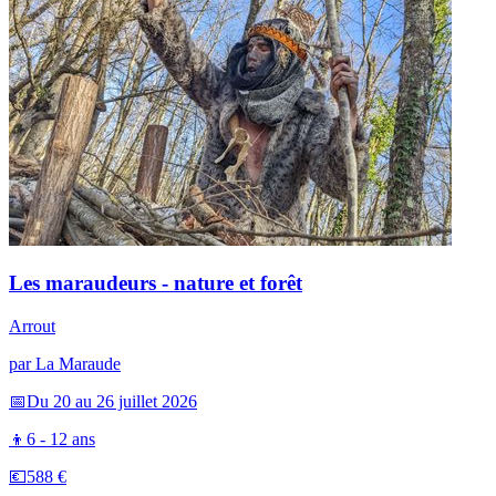
Les maraudeurs - nature et forêt
Arrout
par
La Maraude
📅
Du 20 au 26 juillet 2026
👦
6 - 12 ans
💶
588 €