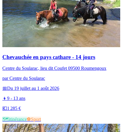
Chevauchée en pays cathare - 14 jours
Centre du Soularac, lieu dit Coufet 09500 Roumengoux
par
Centre du Soularac
📅
Du 19 juillet au 1 août 2026
👦
9 - 13 ans
💶
1 285 €
🗺️​
itinérance
⚽
Sport