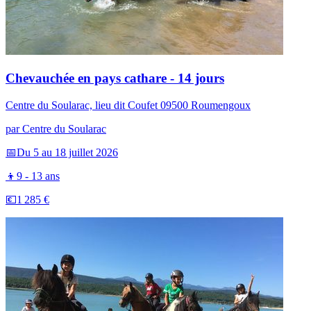
Chevauchée en pays cathare - 14 jours
Centre du Soularac, lieu dit Coufet 09500 Roumengoux
par
Centre du Soularac
📅
Du 5 au 18 juillet 2026
👦
9 - 13 ans
💶
1 285 €