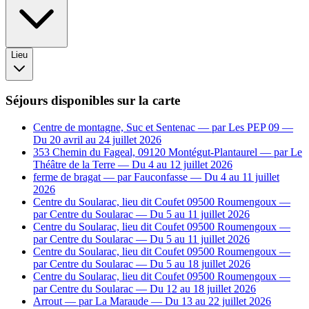
Lieu
Leaflet
|
©
OpenStreetMap
+
Séjours disponibles sur la carte
−
Centre de montagne, Suc et Sentenac
— par Les PEP 09
—
Du 20 avril au 24 juillet 2026
353 Chemin du Fageal, 09120 Montégut-Plantaurel
— par Le
Théâtre de la Terre
— Du 4 au 12 juillet 2026
ferme de bragat
— par Fauconfasse
— Du 4 au 11 juillet
2026
Centre du Soularac, lieu dit Coufet 09500 Roumengoux
—
par Centre du Soularac
— Du 5 au 11 juillet 2026
Centre du Soularac, lieu dit Coufet 09500 Roumengoux
—
par Centre du Soularac
— Du 5 au 11 juillet 2026
Centre du Soularac, lieu dit Coufet 09500 Roumengoux
—
par Centre du Soularac
— Du 5 au 18 juillet 2026
Centre du Soularac, lieu dit Coufet 09500 Roumengoux
—
par Centre du Soularac
— Du 12 au 18 juillet 2026
Arrout
— par La Maraude
— Du 13 au 22 juillet 2026