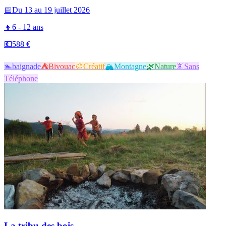
📅
Du 13 au 19 juillet 2026
👦
6 - 12 ans
💶
588 €
🏊
baignade
⛺
Bivouac
🎨
Créatif
🏔️
Montagne
🌿
Nature
📵
Sans
Téléphone
La tribu des bois