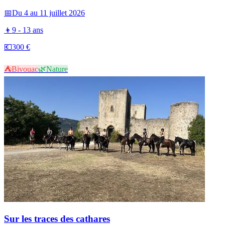
📅
Du 4 au 11 juillet 2026
👦
9 - 13 ans
💶
300 €
⛺
Bivouac
🌿
Nature
Sur les traces des cathares