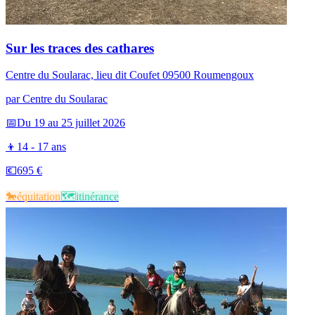
Sur les traces des cathares
Centre du Soularac, lieu dit Coufet 09500 Roumengoux
par
Centre du Soularac
📅
Du 19 au 25 juillet 2026
👦
14 - 17 ans
💶
695 €
🐎​
équitation
🗺️​
itinérance