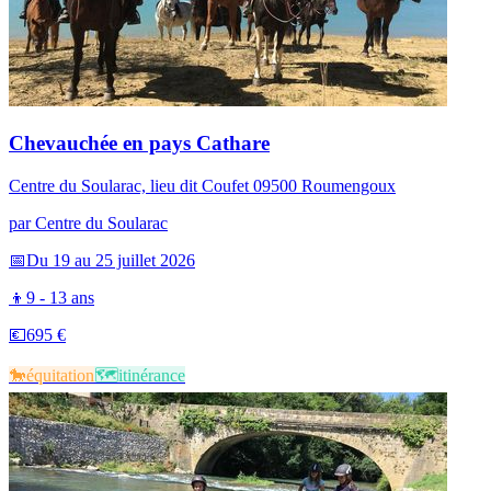
Chevauchée en pays Cathare
Centre du Soularac, lieu dit Coufet 09500 Roumengoux
par
Centre du Soularac
📅
Du 19 au 25 juillet 2026
👦
9 - 13 ans
💶
695 €
🐎​
équitation
🗺️​
itinérance