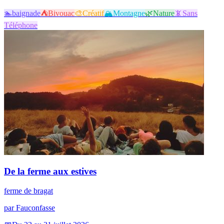
🏊
baignade
⛺
Bivouac
🎨
Créatif
🏔️
Montagne
🌿
Nature
📵
Sans
Téléphone
De la ferme aux estives
ferme de bragat
par
Fauconfasse