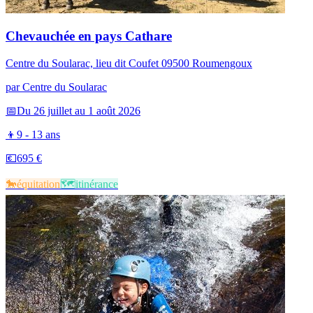
Chevauchée en pays Cathare
Centre du Soularac, lieu dit Coufet 09500 Roumengoux
par
Centre du Soularac
📅
Du 26 juillet au 1 août 2026
👦
9 - 13 ans
💶
695 €
🐎​
équitation
🗺️​
itinérance