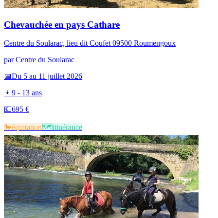
Chevauchée en pays Cathare
Centre du Soularac, lieu dit Coufet 09500 Roumengoux
par
Centre du Soularac
📅
Du 5 au 11 juillet 2026
👦
9 - 13 ans
💶
695 €
🐎​
équitation
🗺️​
itinérance