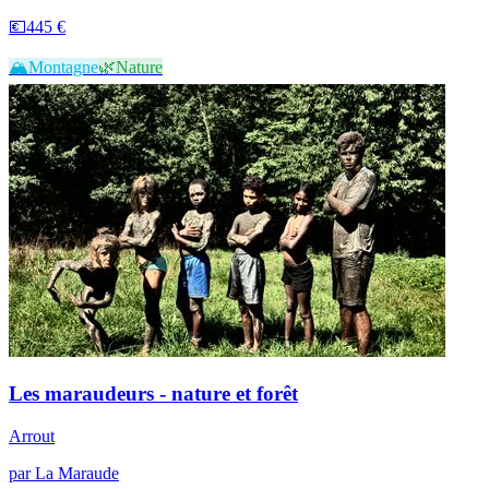
💶
445 €
🏔️
Montagne
🌿
Nature
Les maraudeurs - nature et forêt
Arrout
par
La Maraude