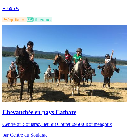
💶
695 €
🐎​
équitation
🗺️​
itinérance
Chevauchée en pays Cathare
Centre du Soularac, lieu dit Coufet 09500 Roumengoux
par
Centre du Soularac