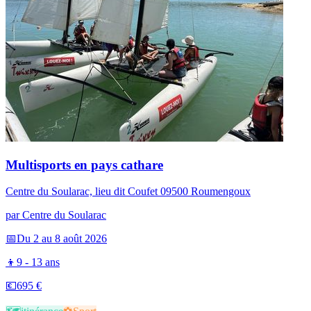
Multisports en pays cathare
Centre du Soularac, lieu dit Coufet 09500 Roumengoux
par
Centre du Soularac
📅
Du 2 au 8 août 2026
👦
9 - 13 ans
💶
695 €