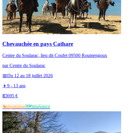
Chevauchée en pays Cathare
Centre du Soularac, lieu dit Coufet 09500 Roumengoux
par
Centre du Soularac
📅
Du 12 au 18 juillet 2026
👦
9 - 13 ans
💶
695 €
🐎​
équitation
🗺️​
itinérance