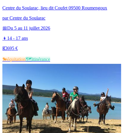
Centre du Soularac, lieu dit Coufet 09500 Roumengoux
par
Centre du Soularac
📅
Du 5 au 11 juillet 2026
👦
14 - 17 ans
💶
695 €
🐎​
équitation
🗺️​
itinérance