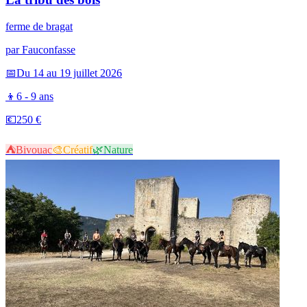
ferme de bragat
par
Fauconfasse
📅
Du 14 au 19 juillet 2026
👦
6 - 9 ans
💶
250 €
⛺
Bivouac
🎨
Créatif
🌿
Nature