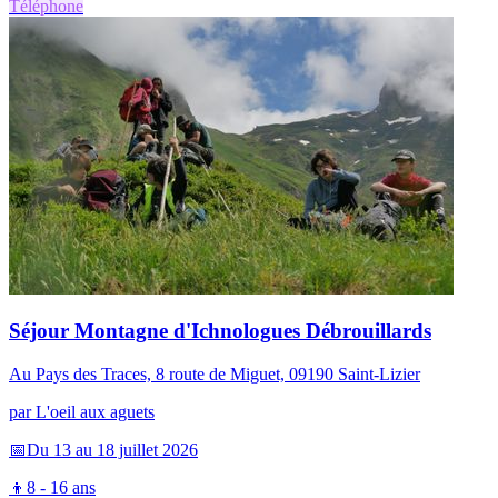
Téléphone
Séjour Montagne d'Ichnologues Débrouillards
Au Pays des Traces, 8 route de Miguet, 09190 Saint-Lizier
par
L'oeil aux aguets
📅
Du 13 au 18 juillet 2026
👦
8 - 16 ans