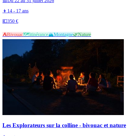
📅
Du 22 au 31 juillet 2026
👦
14 - 17 ans
💶
350 €
⛺
Bivouac
🗺️​
itinérance
🏔️
Montagne
🌿
Nature
Les Explorateurs sur la colline - bivouac et nature