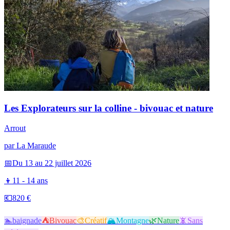
Les Explorateurs sur la colline - bivouac et nature
Arrout
par
La Maraude
📅
Du 13 au 22 juillet 2026
👦
11 - 14 ans
💶
820 €
🏊
baignade
⛺
Bivouac
🎨
Créatif
🏔️
Montagne
🌿
Nature
📵
Sans