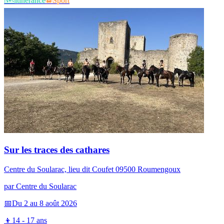
🗺️​
itinérance
⚽
Sport
Sur les traces des cathares
Centre du Soularac, lieu dit Coufet 09500 Roumengoux
par
Centre du Soularac
📅
Du 2 au 8 août 2026
👦
14 - 17 ans