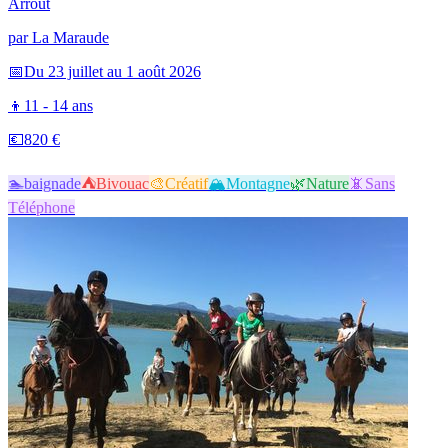
Arrout
par
La Maraude
📅
Du 23 juillet au 1 août 2026
👦
11 - 14 ans
💶
820 €
🏊
baignade
⛺
Bivouac
🎨
Créatif
🏔️
Montagne
🌿
Nature
📵
Sans
Téléphone