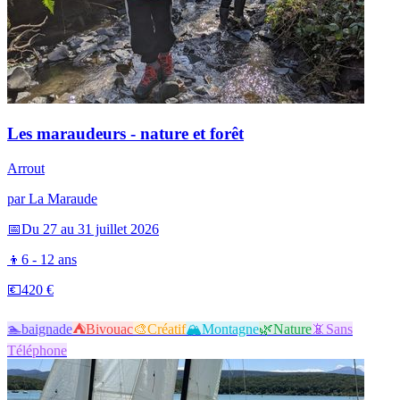
Les maraudeurs - nature et forêt
Arrout
par
La Maraude
📅
Du 27 au 31 juillet 2026
👦
6 - 12 ans
💶
420 €
🏊
baignade
⛺
Bivouac
🎨
Créatif
🏔️
Montagne
🌿
Nature
📵
Sans
Téléphone