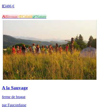
💶
486 €
⛺
Bivouac
🎨
Créatif
🌿
Nature
A la Sauvage
ferme de bragat
par
Fauconfasse