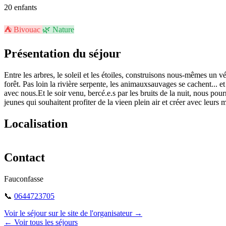
20 enfants
⛺
Bivouac
🌿
Nature
Présentation du séjour
Entre les arbres, le soleil et les étoiles, construisons nous-mêmes un 
forêt. Pas loin la rivière serpente, les animauxsauvages se cachent... e
avec nous.Et le soir venu, bercé.e.s par les bruits de la nuit, nous po
jeunes qui souhaitent profiter de la vieen plein air et créer avec leurs 
Localisation
+
Contact
−
Fauconfasse
📞
0644723705
Voir le séjour sur le site de l'organisateur →
← Voir tous les séjours