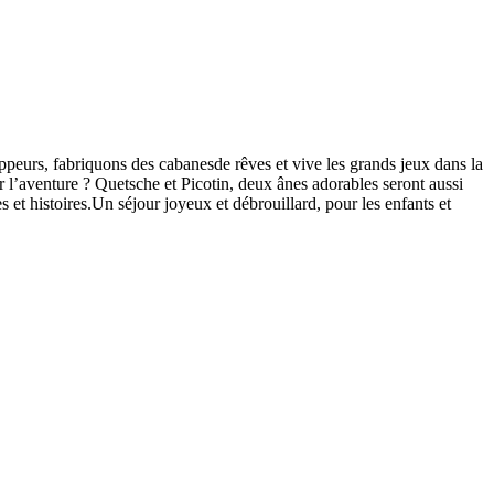
rappeurs, fabriquons des cabanesde rêves et vive les grands jeux dans la
our l’aventure ? Quetsche et Picotin, deux ânes adorables seront aussi
 et histoires.Un séjour joyeux et débrouillard, pour les enfants et
Leaflet
|
©
OpenStreetMap