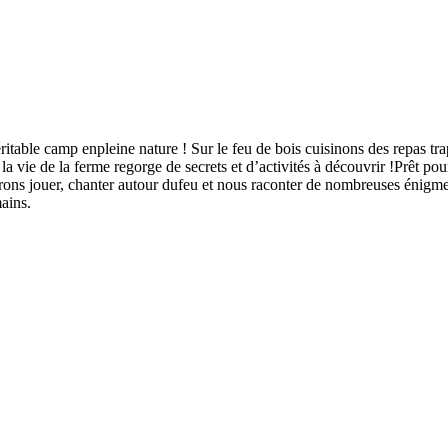
véritable camp enpleine nature ! Sur le feu de bois cuisinons des repas t
t la vie de la ferme regorge de secrets et d’activités à découvrir !Prêt p
urrons jouer, chanter autour dufeu et nous raconter de nombreuses énigmes
mains.