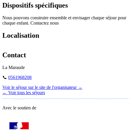
Dispositifs spécifiques
Nous pouvons construire ensemble et envisager chaque séjour pour
chaque enfant. Contactez nous
Localisation
Leaflet
|
©
OpenStreetMap
+
Contact
−
La Maraude
📞
0561968208
Voir le séjour sur le site de l'organisateur →
← Voir tous les séjours
Avec le soutien de