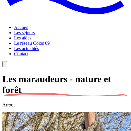
Accueil
Les séjours
Les aides
Le réseau Colos 09
Les actualités
Contact
Les maraudeurs - nature et
forêt
Arrout