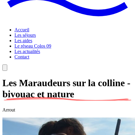
Accueil
Les séjours
Les aides
Le réseau Colos 09
Les actualités
Contact
Les Maraudeurs sur la colline -
bivouac et nature
Arrout