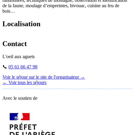
randonnées, techniques de montagne, observation et identification
de la faune, moulage d’empreintes, bivouac, cuisine au feu de
bois…
Localisation
Leaflet
|
©
OpenStreetMap
+
Contact
−
L'oeil aux aguets
📞
05 61 66 47 98
Voir le séjour sur le site de l'organisateur →
← Voir tous les séjours
Avec le soutien de