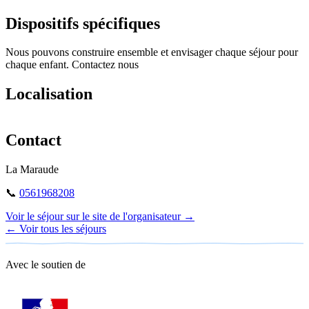
Dispositifs spécifiques
Nous pouvons construire ensemble et envisager chaque séjour pour
chaque enfant. Contactez nous
Localisation
Leaflet
|
©
OpenStreetMap
+
Contact
−
La Maraude
📞
0561968208
Voir le séjour sur le site de l'organisateur →
← Voir tous les séjours
Avec le soutien de